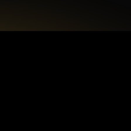
+48 22 615 50 12
biuro@interdecorpro.pl
Zagajnikowa 18
04-853 Warszawa