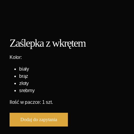
Zaślepka z wkrętem
Kolor:
biały
brąz
złoty
srebrny
Ilość w paczce: 1 szt.
Dodaj do zapytania