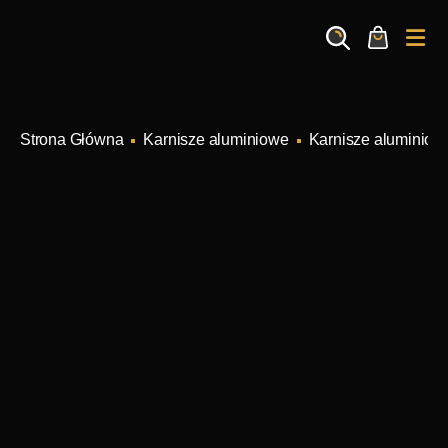
Search
Cart
Me
Karnisze aluminiowe
Karnisze aluminiow