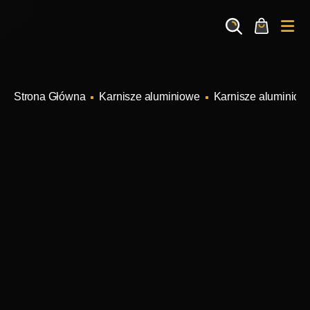
Search
Cart
Me
Karnisze aluminiowe
Karnisze aluminiow