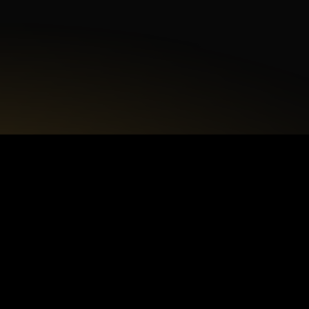
Akceptuję
politykę prywatności.
+48 22 615 50 12
biuro@interdecorpro.pl