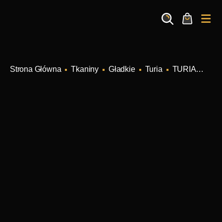
Search
Cart
Me
Tkaniny
Gładkie
Turia
TURIA PISTACHIO Kolor 52