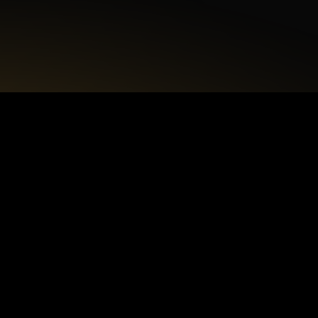
+48 22 615 50 12
biuro@interdecorpro.pl
Zagajnikowa 18