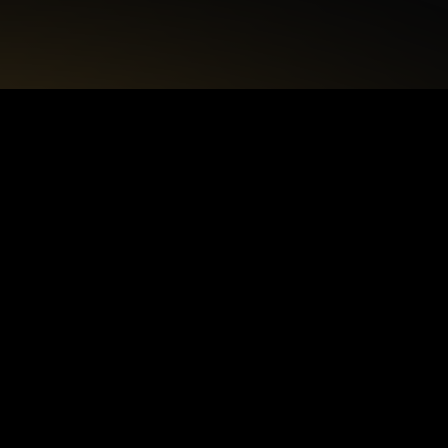
+48 22 615 50 12
biuro@interdecorpro.pl
Zagajnikowa 18
04-853 Warszawa
NIP: 9521925254