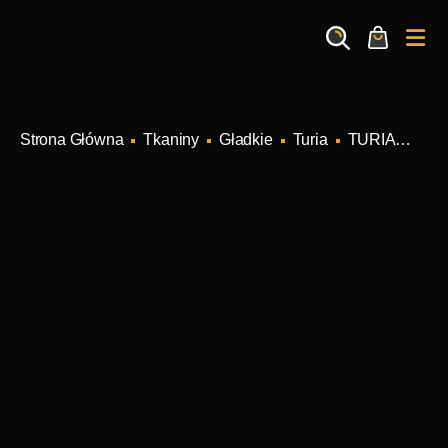
Search
Cart
Me
Tkaniny
Gładkie
Turia
TURIA NATURAL Kolor 00