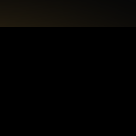
+48 22 615 50 12
biuro@interdecorpro.pl
Zagajnikowa 18
04-853 Warszawa
NIP: 9521925254