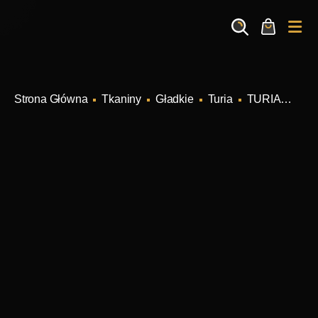
Search
Cart
Me
Tkaniny
Gładkie
Turia
TURIA BLACK Kolor 90