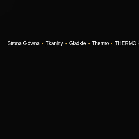
Tkaniny
Gładkie
Thermo
THERMO K