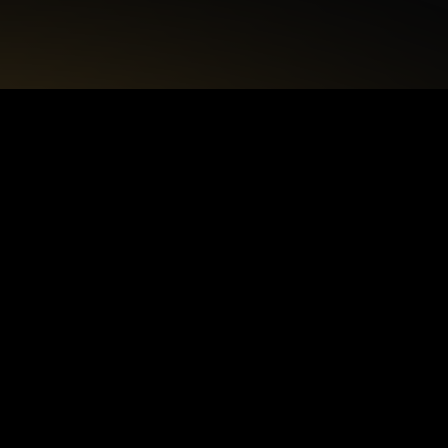
+48 22 615 50 12
biuro@interdecorpro.pl
Zagajnikowa 18
04-853 Warszawa
NIP: 9521925254