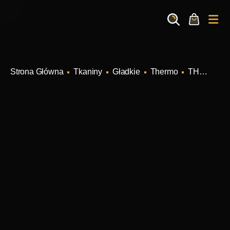
Search
Cart
Me
Tkaniny
Gładkie
Thermo
THERMO Kolor E2924