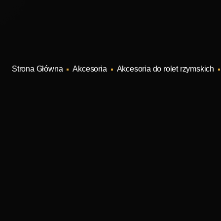
Akcesoria
Akcesoria do rolet rzymskich