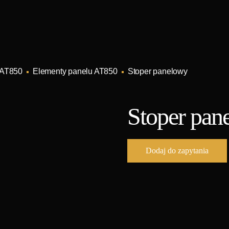
 AT850
Elementy panelu AT850
Stoper panelowy
Stoper pan
Dodaj do zapytania