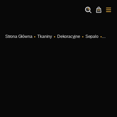
Search
Cart
Me
Tkaniny
Dekoracyjne
Sepalo
SEPAL