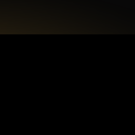
+48 22 615 50 12
biuro@interdecorpro.pl
Zagajnikowa 18
04-853 Warszawa