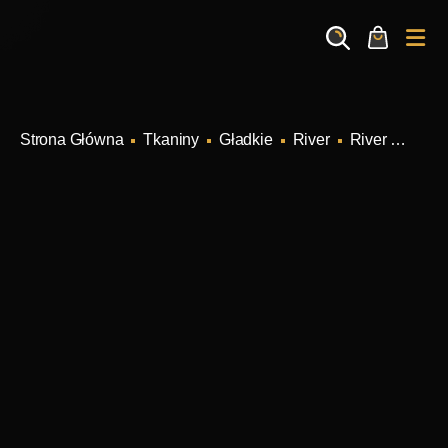
Search
Cart
Me
Tkaniny
Gładkie
River
River Kolor 91 (grey)