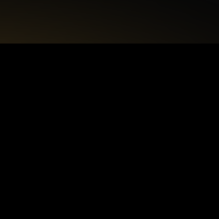
+48 22 615 50 12
biuro@interdecorpro.pl
Zagajnikowa 18
04-853 Warszawa
NIP: 9521925254