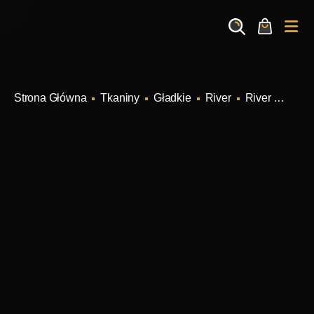
Search
Cart
Me
Tkaniny
Gładkie
River
River Kolor 30 (beige)