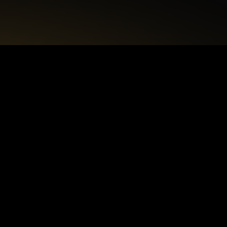
+48 22 615 50 12
biuro@interdecorpro.pl
Zagajnikowa 18
04-853 Warszawa
NIP: 9521925254