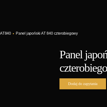
 AT840
Panel japoński AT 840 czterobiegowy
Panel japo
czterobieg
Dodaj do zapytania