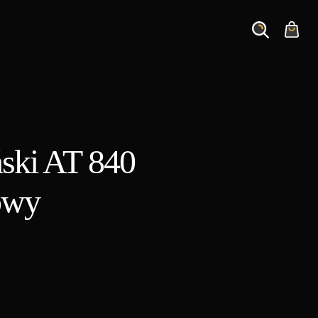
Search
Cart
ński AT 840
owy