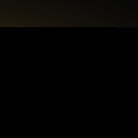
+48 22 615 50 12
biuro@interdecorpro.pl
Zagajnikowa 18
04-853 Warszawa
NIP: 9521925254