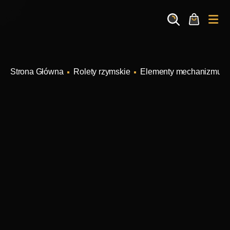
Search
Cart
Me
Rolety rzymskie
Elementy mechanizmu s