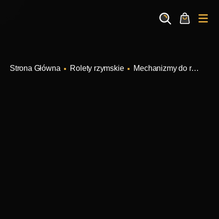
Search
Cart
Me
Rolety rzymskie
Mechanizmy do rolet rzymskich łańcuszkowych AT430