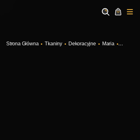
Search
Cart
Me
Tkaniny
Dekoracyjne
Maria
Maria Gr