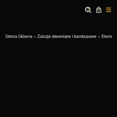
Search
Cart
Me
Żaluzje drewniane i bambusowe
Element