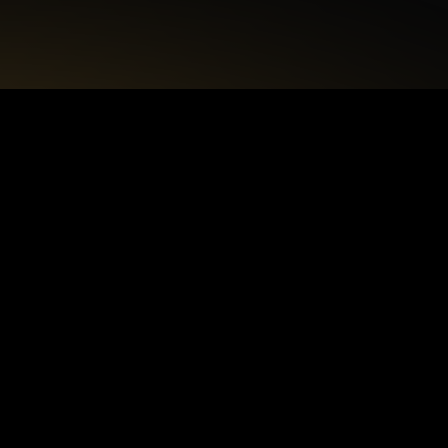
+48 22 615 50 12
biuro@interdecorpro.pl
Zagajnikowa 18
04-853 Warszawa
NIP: 9521925254