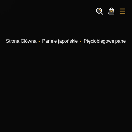
Search
Cart
Me
Panele japońskie
Pięciobiegowe panele