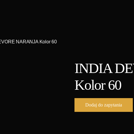
EVORE NARANJA Kolor 60
INDIA D
Kolor 60
Dodaj do zapytania