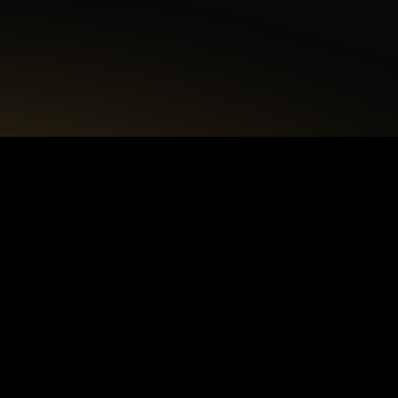
Akceptuję
politykę prywatności.
+48 22 615 50 12
biuro@interdecorpro.pl