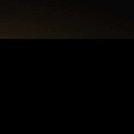
+48 22 615 50 12
biuro@interdecorpro.pl
Zagajnikowa 18