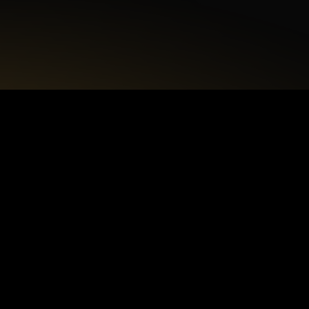
+48 22 615 50 12
biuro@interdecorpro.pl
Zagajnikowa 18