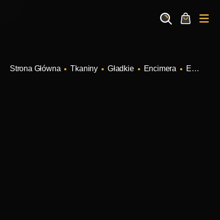
Search
Cart
Me
Tkaniny
Gładkie
Encimera
Encimera bawełna-poliester