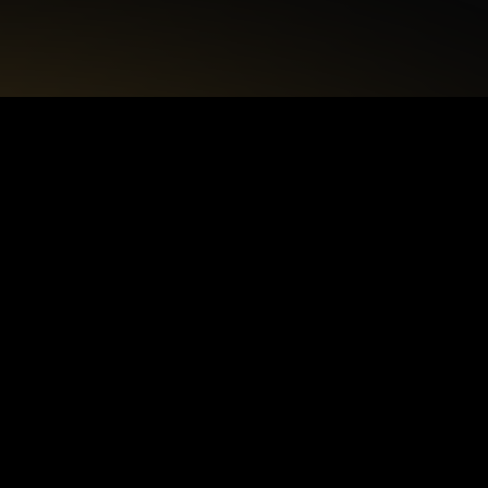
+48 22 615 50 12
biuro@interdecorpro.pl
Zagajnikowa 18
04-853 Warszawa
NIP: 9521925254