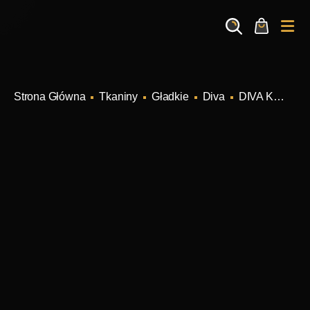
Search
Cart
Me
Tkaniny
Gładkie
Diva
DIVA Kolor V2996