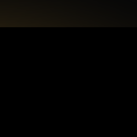
+48 22 615 50 12
biuro@interdecorpro.pl
Zagajnikowa 18
04-853 Warszawa
NIP: 9521925254