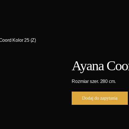
oord Kolor 25 (Z)
Ayana Coor
Rozmiar szer. 280 cm.
Dodaj do zapytania