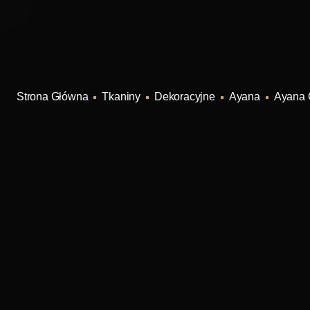
Tkaniny
Dekoracyjne
Ayana
Ayana C