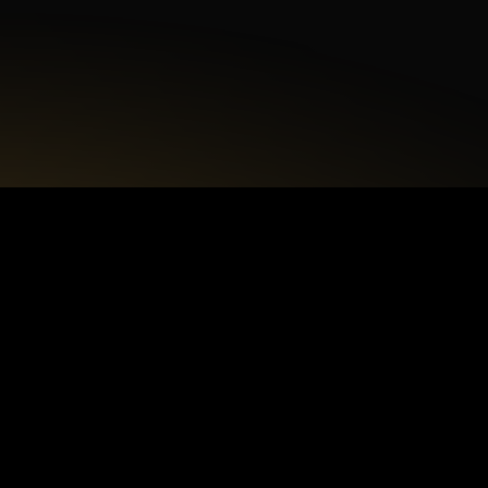
Akceptuję
politykę prywatności.
+48 22 615 50 12
biuro@interdecorpro.pl