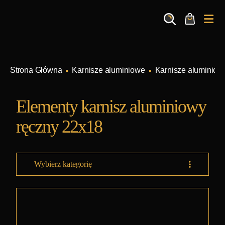
Search
Cart
Me
Karnisze aluminiowe
Karnisze aluminiow
Elementy karnisz aluminiowy
ręczny 22x18
Wybierz kategorię