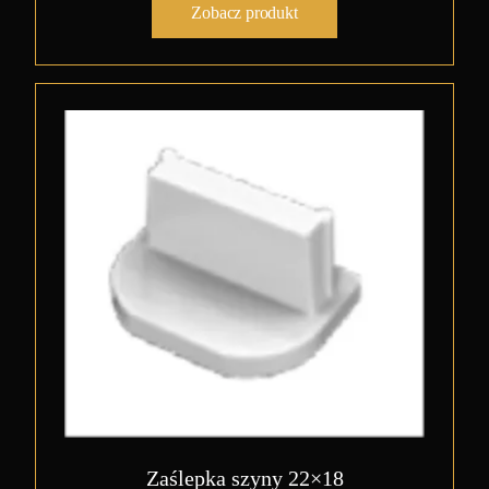
Zobacz produkt
Zaślepka szyny 22×18